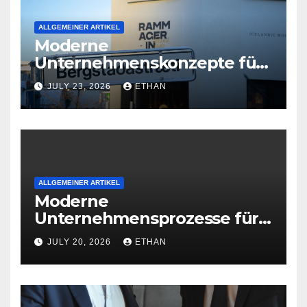
ALLGEMEINER ARTIKEL
Moderne
Unternehmenskonzepte für
wirtschaftliche
JULY 23, 2026
ETHAN
Organisationsreife
ALLGEMEINER ARTIKEL
Moderne
Unternehmensprozesse für
nachhaltige
JULY 20, 2026
ETHAN
Betriebsentwicklung