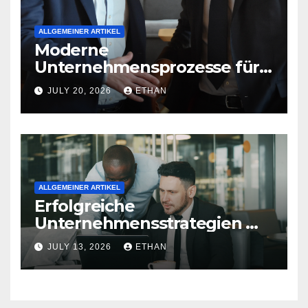
ALLGEMEINER ARTIKEL
Moderne
Unternehmensprozesse für
nachhaltige
JULY 20, 2026
ETHAN
Strukturentwicklung
ALLGEMEINER ARTIKEL
Erfolgreiche
Unternehmensstrategien mit
nachhaltiger Wirkung
JULY 13, 2026
ETHAN