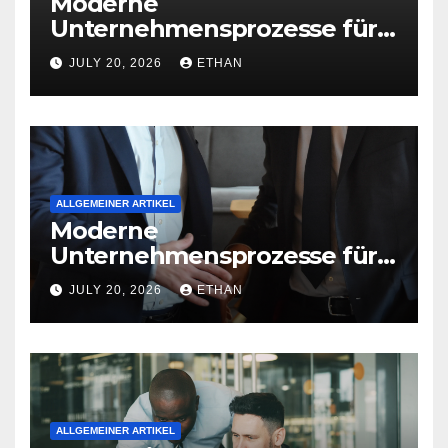
Moderne
Unternehmensprozesse für
nachhaltige
JULY 20, 2026
ETHAN
Betriebsentwicklung
ALLGEMEINER ARTIKEL
Moderne
Unternehmensprozesse für
nachhaltige
JULY 20, 2026
ETHAN
Strukturentwicklung
ALLGEMEINER ARTIKEL