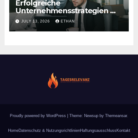
Erfolgreiche
Unternehmensstrategien mit
nachhaltiger Wirkung
JULY 13, 2026
ETHAN
Proudly powered by WordPress
|
Theme: Newsup by
Themeansar
.
Home
Datenschutz & Nutzungsrichtlinien
Haftungsausschluss
Kontakt