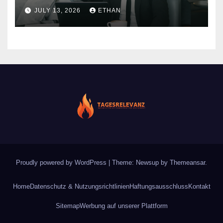
nachhaltiger Wirkung
JULY 13, 2026
ETHAN
Proudly powered by WordPress
|
Theme: Newsup by
Themeansar
.
Home
Datenschutz & Nutzungsrichtlinien
Haftungsausschluss
Kontakt
Sitemap
Werbung auf unserer Plattform