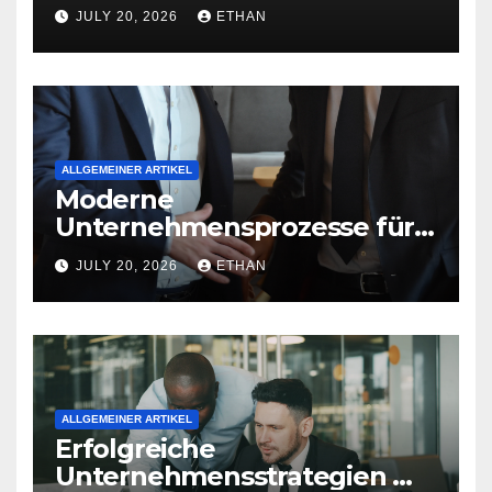
nachhaltige
JULY 20, 2026
ETHAN
Betriebsentwicklung
ALLGEMEINER ARTIKEL
Moderne
Unternehmensprozesse für
nachhaltige
JULY 20, 2026
ETHAN
Strukturentwicklung
ALLGEMEINER ARTIKEL
Erfolgreiche
Unternehmensstrategien mit