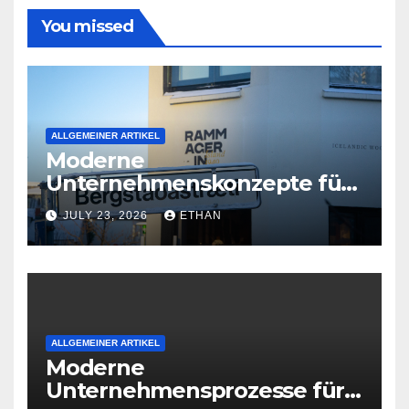
You missed
ALLGEMEINER ARTIKEL
Moderne
Unternehmenskonzepte für
wirtschaftliche
JULY 23, 2026
ETHAN
Organisationsreife
ALLGEMEINER ARTIKEL
Moderne
Unternehmensprozesse für