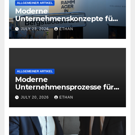
ALLGEMEINER ARTIKEL
Moderne
Unternehmenskonzepte für
wirtschaftliche
JULY 23, 2026
ETHAN
Organisationsreife
ALLGEMEINER ARTIKEL
Moderne
Unternehmensprozesse für
nachhaltige
JULY 20, 2026
ETHAN
Betriebsentwicklung