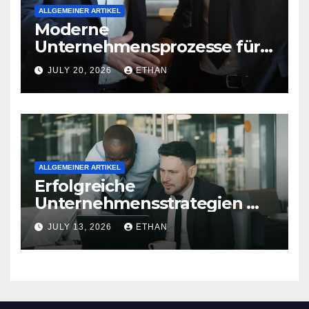
ALLGEMEINER ARTIKEL
Moderne
Unternehmensprozesse für
nachhaltige
JULY 20, 2026
ETHAN
Strukturentwicklung
ALLGEMEINER ARTIKEL
Erfolgreiche
Unternehmensstrategien mit
nachhaltiger Wirkung
JULY 13, 2026
ETHAN