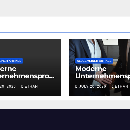
INER ARTIKEL
ALLGEMEINER ARTIKEL
erne
Moderne
ernehmensproz
Unternehmens
 für nachhaltige
esse für nachha
20, 2026
ETHAN
JULY 20, 2026
ETHAN
iebsentwicklun
Strukturentwic
g