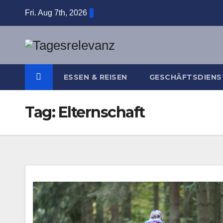
Skip
Fri. Aug 7th, 2026
to
content
ESSEN & REISEN
GESCHÄFTSDIENS
Tag:
Elternschaft