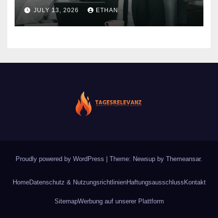
nachhaltiger Wirkung
JULY 13, 2026
ETHAN
Proudly powered by WordPress
|
Theme: Newsup by
Themeansar
.
Home
Datenschutz & Nutzungsrichtlinien
Haftungsausschluss
Kontakt
Sitemap
Werbung auf unserer Plattform