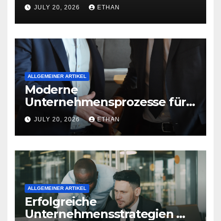
nachhaltige
JULY 20, 2026
ETHAN
Betriebsentwicklung
ALLGEMEINER ARTIKEL
Moderne
Unternehmensprozesse für
nachhaltige
JULY 20, 2026
ETHAN
Strukturentwicklung
ALLGEMEINER ARTIKEL
Erfolgreiche
Unternehmensstrategien mit