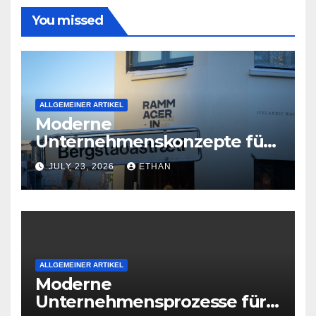
You missed
ALLGEMEINER ARTIKEL
Moderne
Unternehmenskonzepte für
wirtschaftliche
JULY 23, 2026
ETHAN
Organisationsreife
ALLGEMEINER ARTIKEL
Moderne
Unternehmensprozesse für