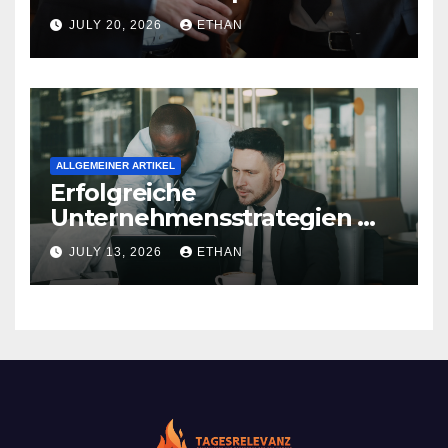
nachhaltige
JULY 20, 2026
ETHAN
Strukturentwicklung
ALLGEMEINER ARTIKEL
Erfolgreiche
Unternehmensstrategien mit
nachhaltiger Wirkung
JULY 13, 2026
ETHAN