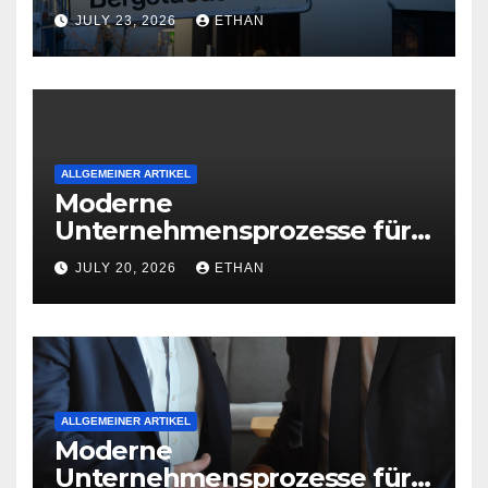
wirtschaftliche
JULY 23, 2026
ETHAN
Organisationsreife
ALLGEMEINER ARTIKEL
Moderne
Unternehmensprozesse für
nachhaltige
JULY 20, 2026
ETHAN
Betriebsentwicklung
ALLGEMEINER ARTIKEL
Moderne
Unternehmensprozesse für