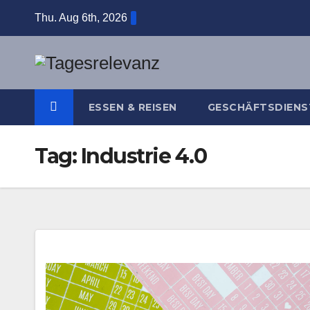
Skip
Thu. Aug 6th, 2026
to
content
ESSEN & REISEN
GESCHÄFTSDIENS
Tag:
Industrie 4.0