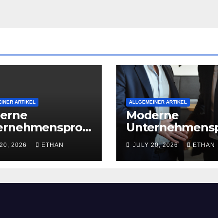
INER ARTIKEL
ALLGEMEINER ARTIKEL
erne
Moderne
ernehmensproz
Unternehmens
 für nachhaltige
esse für nachha
20, 2026
ETHAN
JULY 20, 2026
ETHAN
iebsentwicklun
Strukturentwic
g