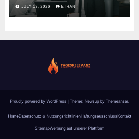
nachhaltiger Wirkung
JULY 13, 2026
ETHAN
Proudly powered by WordPress
|
Theme: Newsup by
Themeansar
.
Home
Datenschutz & Nutzungsrichtlinien
Haftungsausschluss
Kontakt
Sitemap
Werbung auf unserer Plattform