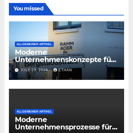
You missed
ALLGEMEINER ARTIKEL
Moderne
Unternehmenskonzepte für
wirtschaftliche
JULY 23, 2026
ETHAN
Organisationsreife
ALLGEMEINER ARTIKEL
Moderne
Unternehmensprozesse für