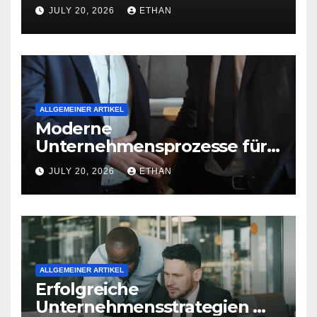
nachhaltige
JULY 20, 2026
ETHAN
Betriebsentwicklung
ALLGEMEINER ARTIKEL
Moderne
Unternehmensprozesse für
nachhaltige
JULY 20, 2026
ETHAN
Strukturentwicklung
ALLGEMEINER ARTIKEL
Erfolgreiche
Unternehmensstrategien mit