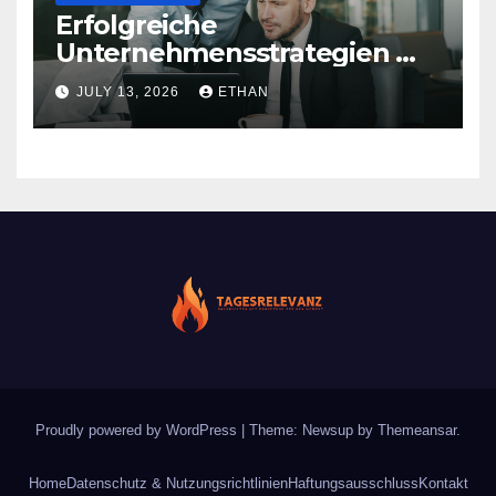
Erfolgreiche
Unternehmensstrategien mit
nachhaltiger Wirkung
JULY 13, 2026
ETHAN
Proudly powered by WordPress
|
Theme: Newsup by
Themeansar
.
Home
Datenschutz & Nutzungsrichtlinien
Haftungsausschluss
Kontakt