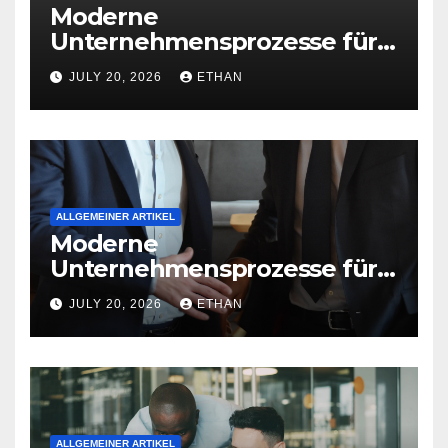
Moderne
Unternehmensprozesse für
nachhaltige
JULY 20, 2026
ETHAN
Betriebsentwicklung
ALLGEMEINER ARTIKEL
Moderne
Unternehmensprozesse für
nachhaltige
JULY 20, 2026
ETHAN
Strukturentwicklung
ALLGEMEINER ARTIKEL