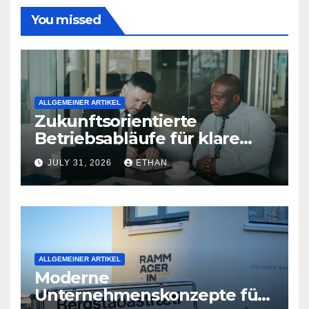
You missed
ALLGEMEINER ARTIKEL
Zukunftsorientierte
Betriebsabläufe für klare
Aufgaben
JULY 31, 2026
ETHAN
ALLGEMEINER ARTIKEL
Moderne
Unternehmenskonzepte für