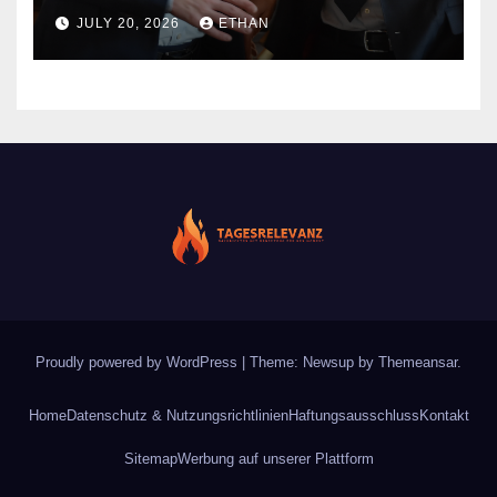
nachhaltige
JULY 20, 2026
ETHAN
Strukturentwicklung
Proudly powered by WordPress
|
Theme: Newsup by
Themeansar
.
Home
Datenschutz & Nutzungsrichtlinien
Haftungsausschluss
Kontakt
Sitemap
Werbung auf unserer Plattform