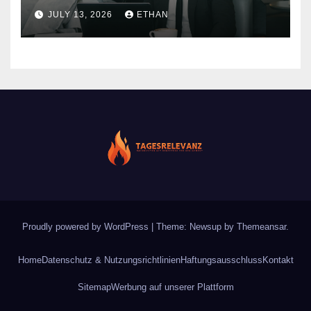
nachhaltiger Wirkung
JULY 13, 2026
ETHAN
Proudly powered by WordPress
|
Theme: Newsup by
Themeansar
.
Home
Datenschutz & Nutzungsrichtlinien
Haftungsausschluss
Kontakt
Sitemap
Werbung auf unserer Plattform