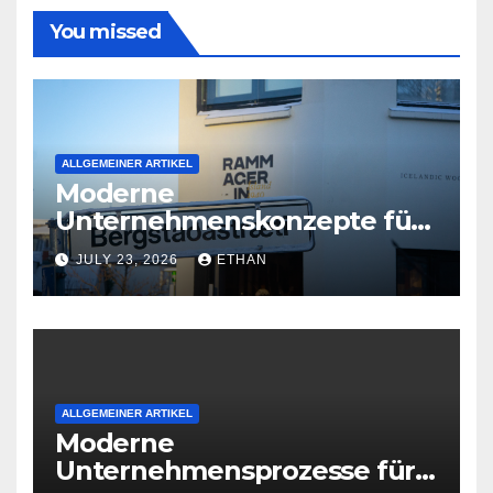
You missed
ALLGEMEINER ARTIKEL
Moderne
Unternehmenskonzepte für
wirtschaftliche
JULY 23, 2026
ETHAN
Organisationsreife
ALLGEMEINER ARTIKEL
Moderne
Unternehmensprozesse für