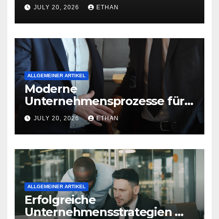
nachhaltige
JULY 20, 2026
ETHAN
Betriebsentwicklung
ALLGEMEINER ARTIKEL
Moderne
Unternehmensprozesse für
nachhaltige
JULY 20, 2026
ETHAN
Strukturentwicklung
ALLGEMEINER ARTIKEL
Erfolgreiche
Unternehmensstrategien mit