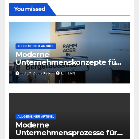
You missed
ALLGEMEINER ARTIKEL
Moderne
Unternehmenskonzepte für
wirtschaftliche
JULY 23, 2026
ETHAN
Organisationsreife
ALLGEMEINER ARTIKEL
Moderne
Unternehmensprozesse für