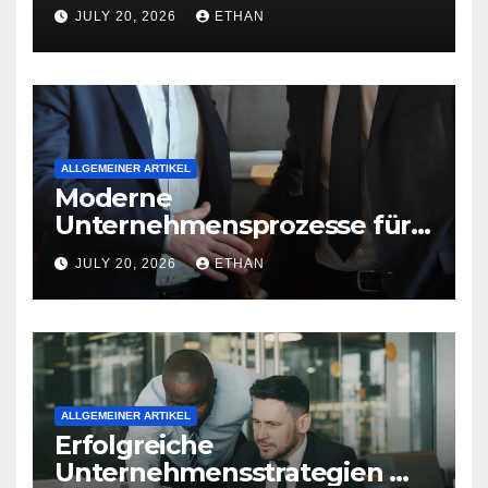
nachhaltige
JULY 20, 2026
ETHAN
Betriebsentwicklung
ALLGEMEINER ARTIKEL
Moderne
Unternehmensprozesse für
nachhaltige
JULY 20, 2026
ETHAN
Strukturentwicklung
ALLGEMEINER ARTIKEL
Erfolgreiche
Unternehmensstrategien mit