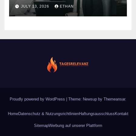
nachhaltiger Wirkung
JULY 13, 2026
ETHAN
Proudly powered by WordPress
|
Theme: Newsup by
Themeansar
.
Home
Datenschutz & Nutzungsrichtlinien
Haftungsausschluss
Kontakt
Sitemap
Werbung auf unserer Plattform