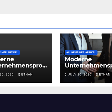
INER ARTIKEL
ALLGEMEINER ARTIKEL
erne
Moderne
ernehmensproz
Unternehmens
 für nachhaltige
esse für nachha
20, 2026
ETHAN
JULY 20, 2026
ETHAN
iebsentwicklun
Strukturentwic
g