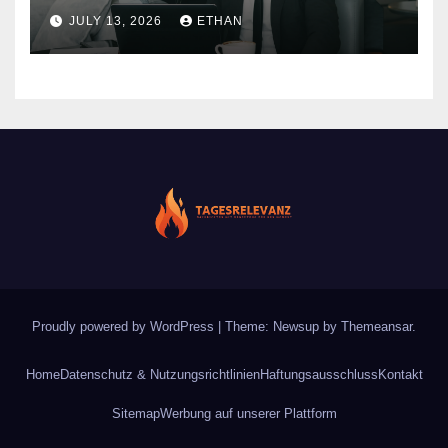
nachhaltiger Wirkung
JULY 13, 2026
ETHAN
Proudly powered by WordPress
|
Theme: Newsup by
Themeansar
.
Home
Datenschutz & Nutzungsrichtlinien
Haftungsausschluss
Kontakt
Sitemap
Werbung auf unserer Plattform