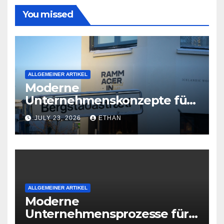
You missed
ALLGEMEINER ARTIKEL
Moderne
Unternehmenskonzepte für
wirtschaftliche
JULY 23, 2026
ETHAN
Organisationsreife
ALLGEMEINER ARTIKEL
Moderne
Unternehmensprozesse für