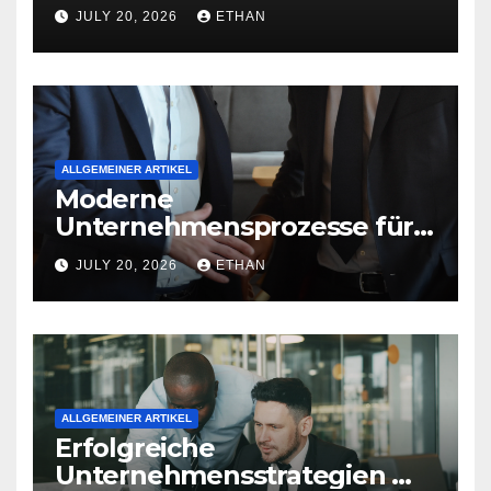
nachhaltige
JULY 20, 2026
ETHAN
Betriebsentwicklung
ALLGEMEINER ARTIKEL
Moderne
Unternehmensprozesse für
nachhaltige
JULY 20, 2026
ETHAN
Strukturentwicklung
ALLGEMEINER ARTIKEL
Erfolgreiche
Unternehmensstrategien mit