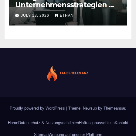
Unternehmensstrategien mit
nachhaltiger Wirkung
JULY 13, 2026
ETHAN
Proudly powered by WordPress
|
Theme: Newsup by
Themeansar
.
Home
Datenschutz & Nutzungsrichtlinien
Haftungsausschluss
Kontakt
Sitemap
Werbung auf unserer Plattform