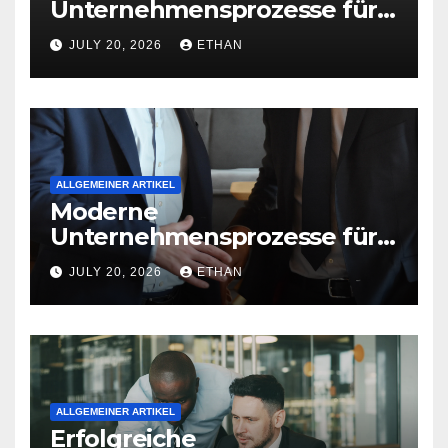
Unternehmensprozesse für
nachhaltige
JULY 20, 2026
ETHAN
Betriebsentwicklung
ALLGEMEINER ARTIKEL
Moderne
Unternehmensprozesse für
nachhaltige
JULY 20, 2026
ETHAN
Strukturentwicklung
ALLGEMEINER ARTIKEL
Erfolgreiche