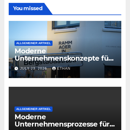
You missed
ALLGEMEINER ARTIKEL
Moderne
Unternehmenskonzepte für
wirtschaftliche
JULY 23, 2026
ETHAN
Organisationsreife
ALLGEMEINER ARTIKEL
Moderne
Unternehmensprozesse für