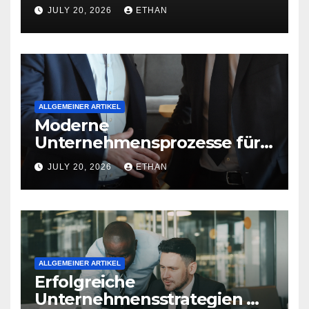
nachhaltige
JULY 20, 2026
ETHAN
Betriebsentwicklung
ALLGEMEINER ARTIKEL
Moderne
Unternehmensprozesse für
nachhaltige
JULY 20, 2026
ETHAN
Strukturentwicklung
ALLGEMEINER ARTIKEL
Erfolgreiche
Unternehmensstrategien mit