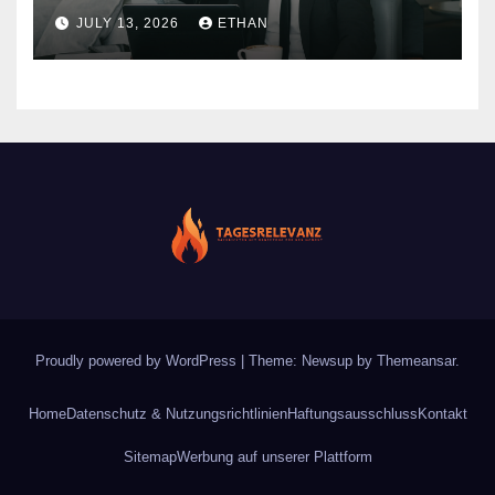
nachhaltiger Wirkung
JULY 13, 2026
ETHAN
Proudly powered by WordPress
|
Theme: Newsup by
Themeansar
.
Home
Datenschutz & Nutzungsrichtlinien
Haftungsausschluss
Kontakt
Sitemap
Werbung auf unserer Plattform