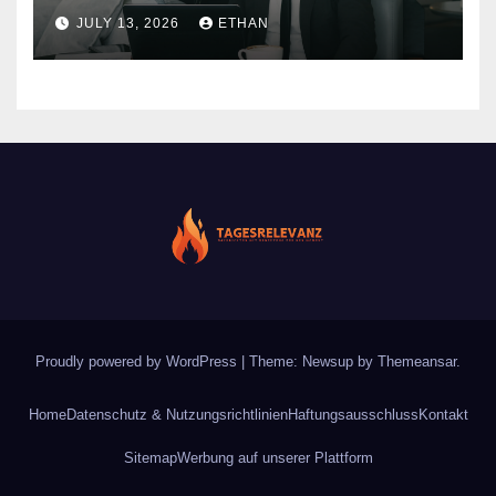
nachhaltiger Wirkung
JULY 13, 2026
ETHAN
Proudly powered by WordPress
|
Theme: Newsup by
Themeansar
.
Home
Datenschutz & Nutzungsrichtlinien
Haftungsausschluss
Kontakt
Sitemap
Werbung auf unserer Plattform