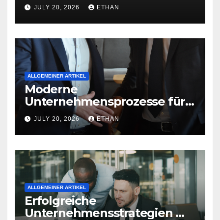
nachhaltige
JULY 20, 2026
ETHAN
Betriebsentwicklung
ALLGEMEINER ARTIKEL
Moderne
Unternehmensprozesse für
nachhaltige
JULY 20, 2026
ETHAN
Strukturentwicklung
ALLGEMEINER ARTIKEL
Erfolgreiche
Unternehmensstrategien mit