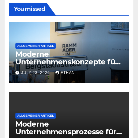
You missed
ALLGEMEINER ARTIKEL
Moderne
Unternehmenskonzepte für
wirtschaftliche
JULY 23, 2026
ETHAN
Organisationsreife
ALLGEMEINER ARTIKEL
Moderne
Unternehmensprozesse für