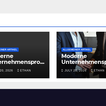
INER ARTIKEL
ALLGEMEINER ARTIKEL
erne
Moderne
ernehmensproz
Unternehmens
 für nachhaltige
esse für nachha
20, 2026
ETHAN
JULY 20, 2026
ETHAN
iebsentwicklun
Strukturentwic
g