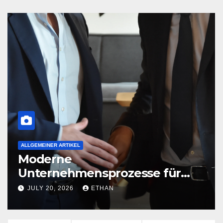
ALLGEMEINER ARTIKEL
Erfolgreiche
esse für
Unternehmensstrate
nachhaltiger Wirkun
JULY 13, 2026
ETHAN
ung