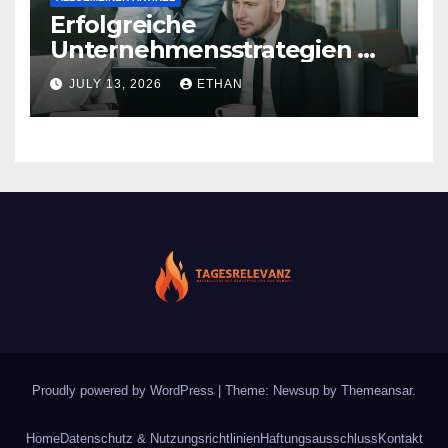
Erfolgreiche
Unternehmensstrategien mit
nachhaltiger Wirkung
JULY 13, 2026
ETHAN
Proudly powered by WordPress
|
Theme: Newsup by
Themeansar
.
Home
Datenschutz & Nutzungsrichtlinien
Haftungsausschluss
Kontakt