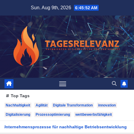
Skip
Sun. Aug 9th, 2026
6:45:54 AM
to
content
Top Tags
Nachhaltigkeit
Agilität
Digitale Transformation
innovation
Digitalisierung
Prozessoptimierung
wettbewerbsfähigkeit
e für nachhaltige Betriebsentwicklung
Moderne Unternehm