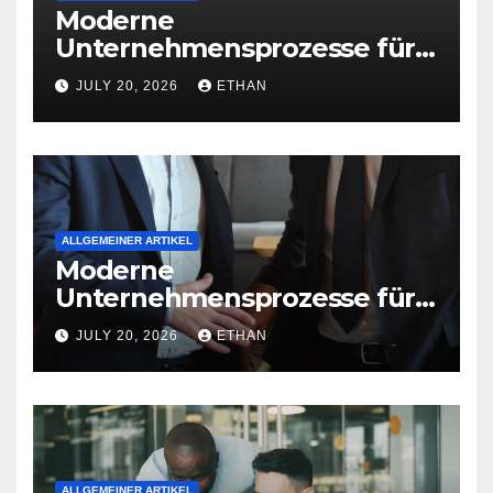
Moderne
Unternehmensprozesse für
nachhaltige
JULY 20, 2026
ETHAN
Betriebsentwicklung
ALLGEMEINER ARTIKEL
Moderne
Unternehmensprozesse für
nachhaltige
JULY 20, 2026
ETHAN
Strukturentwicklung
ALLGEMEINER ARTIKEL