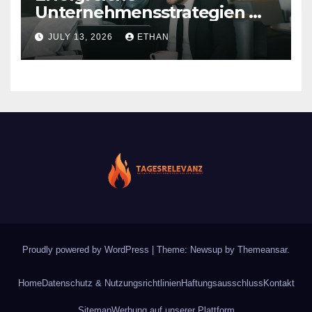
Unternehmensstrategien mit
nachhaltiger Wirkung
JULY 13, 2026
ETHAN
Proudly powered by WordPress
|
Theme: Newsup by
Themeansar
.
Home
Datenschutz & Nutzungsrichtlinien
Haftungsausschluss
Kontakt
Sitemap
Werbung auf unserer Plattform