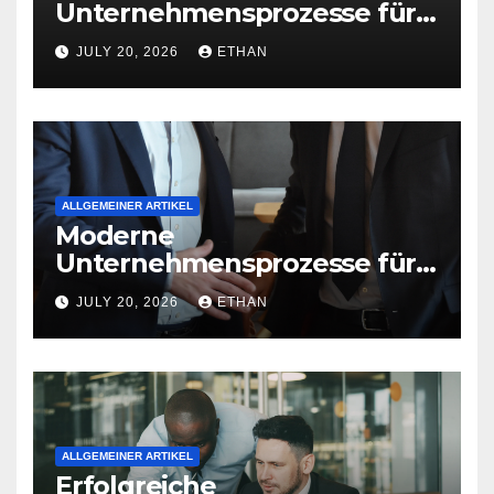
Unternehmensprozesse für
nachhaltige
JULY 20, 2026
ETHAN
Betriebsentwicklung
ALLGEMEINER ARTIKEL
Moderne
Unternehmensprozesse für
nachhaltige
JULY 20, 2026
ETHAN
Strukturentwicklung
ALLGEMEINER ARTIKEL
Erfolgreiche