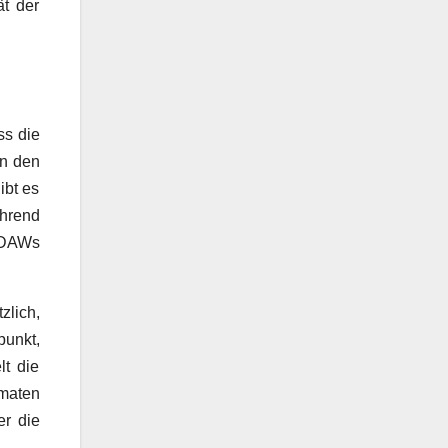
ät der
ss die
an den
ibt es
hrend
e DAWs
zlich,
punkt,
lt die
rmaten
er die