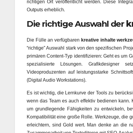
richtigen Ort veröffentlicht werden. Diese Integr
Outputs erheblich.
Die richtige Auswahl der
k
Die Fülle an verfügbaren
kreative inhalte werkz
“richtige” Auswahl stark von den spezifischen Pr
primären Content-Typ identifizieren: Geht es um G
spezialisierte Lösungen. Grafikdesigner se
Videoproduzenten auf leistungsstarke Schnittso
(Digital Audio Workstations).
Es ist wichtig, die Lernkurve der Tools zu berücks
wenn das Team es auch effektiv bedienen kann. Kos
um grundlegende Fähigkeiten zu entwickeln, bev
Kompatibilität eine große Rolle. Werkzeuge, die
erleichtern, sind Gold wert. Man denke an die n
Zusammenarbeit von Texteditoren mit SEO-Analys