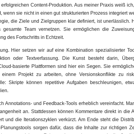
 erfolgreichen Content-Produktion. Aus meiner Praxis weiß ich
 wenn sie nicht in einen gut strukturierten Prozess integriert w
gie, die Ziele und Zielgruppen klar definiert, ist unerlässlich. H
as gesamte Team vernetzen. Sie ermöglichen die Zuweisun
g des Fortschritts in Echtzeit.
ung. Hier setzen wir auf eine Kombination spezialisierter Too
uktion oder Textverfassung. Die Kunst besteht darin, Über
Cloud-basierte Plattformen sind hier ein Segen. Sie ermöglic
 einem Projekt zu arbeiten, ohne Versionskonflikte zu risk
lle: Skripte können repetitive Aufgaben beschleunigen, et
ien.
h Annotations- und Feedback-Tools erheblich vereinfacht. Ma
gangenheit an. Stattdessen können Kommentare direkt in die 
 und die Iterationszyklen verkürzt. Am Ende steht die Distrib
anungstools sorgen dafür, dass die Inhalte zur richtigen Z