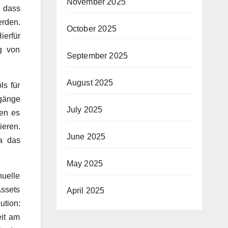
November 2025
, dass
erden.
October 2025
ierfür
g von
September 2025
August 2025
ls für
gänge
July 2025
hen es
ieren.
June 2025
wa das
May 2025
nuelle
Assets
April 2025
ution:
eit am