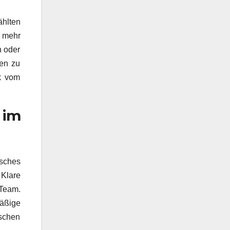
ählten
t mehr
n oder
fen zu
ck vom
im
isches
 Klare
 Team.
mäßige
ischen