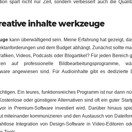
ation spart nicht nur Zeit, sondern verbessert auch die Qualit
reative inhalte werkzeuge
euge
kann überwältigend sein. Meine Erfahrung hat gezeigt, da
ojektanforderungen und dem Budget abhängt. Zunächst sollte m
rafiken, Videos, Podcasts oder Blogartikel? Für jeden Bereich g
tzen auf professionelle Bildbearbeitungsprogramme, wä
ftware angewiesen sind. Für Audioinhalte gibt es dediziert
ichtigen. Ein teures, funktionsreiches Programm ist nur dann nüt
tenlose oder günstigere Alternativen sind oft ein guter Start
or in Premium-Software investiert wird. Darüber hinaus spie
 gut miteinander kommunizieren und den Austausch von Dateifo
ahtlose Integration von Design-Software in Video-Editoren od
e-Tools.