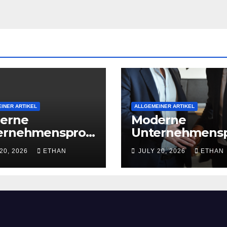
INER ARTIKEL
ALLGEMEINER ARTIKEL
erne
Moderne
ernehmensproz
Unternehmens
 für nachhaltige
esse für nachha
20, 2026
ETHAN
JULY 20, 2026
ETHAN
iebsentwicklun
Strukturentwic
g