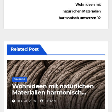
Post
Wohnideen mit
natürlichen Materialien
navigation
harmonisch umsetzen
Related Post
ZUHAUSE
Wohnideen mit natürlichen
Materialien harmonisch
umsetzen
DEC 31, 2025
ETHAN