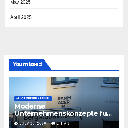
May 2025
April 2025
You missed
ALLGEMEINER ARTIKEL
Moderne
Unternehmenskonzepte für
wirtschaftliche
JULY 23, 2026
ETHAN
Organisationsreife