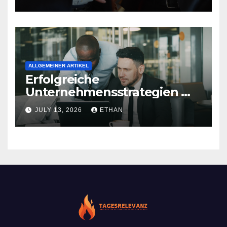
Strukturentwicklung
ALLGEMEINER ARTIKEL
Erfolgreiche
Unternehmensstrategien mit
nachhaltiger Wirkung
JULY 13, 2026
ETHAN