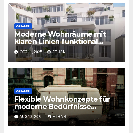
ZUHAUSE
Moderne Wohnräume mit
klaren Linien funktional
gestalten
OCT 11, 2025
ETHAN
ZUHAUSE
Flexible Wohnkonzepte für
moderne Bedürfnisse
entwickeln
AUG 13, 2025
ETHAN