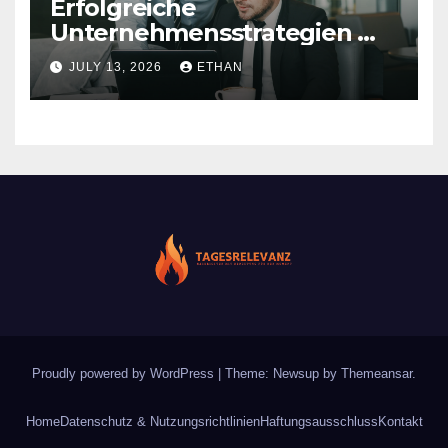
Erfolgreiche
Unternehmensstrategien mit
nachhaltiger Wirkung
JULY 13, 2026
ETHAN
Proudly powered by WordPress
|
Theme: Newsup by
Themeansar
.
Home
Datenschutz & Nutzungsrichtlinien
Haftungsausschluss
Kontakt