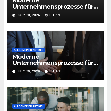
Moderne
Unternehmensprozesse für
nachhaltige
JULY 20, 2026
ETHAN
Betriebsentwicklung
ALLGEMEINER ARTIKEL
Moderne
Unternehmensprozesse für
nachhaltige
JULY 20, 2026
ETHAN
Strukturentwicklung
ALLGEMEINER ARTIKEL