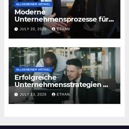
ALLGEMEINER ARTIKEL
Moderne
Unternehmensprozesse für
nachhaltige
JULY 20, 2026
ETHAN
Strukturentwicklung
ALLGEMEINER ARTIKEL
Erfolgreiche
Unternehmensstrategien mit
nachhaltiger Wirkung
JULY 13, 2026
ETHAN