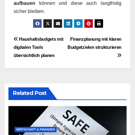
aufbauen
können und diese auch langfristig
sicher bleiben.
Post
Haushaltsbudgets mit
Finanzplanung mit klaren
digitalen Tools
Budgetzielen strukturieren
navigation
übersichtlich planen
Related Post
WIRTSCHAFT & FINANZEN