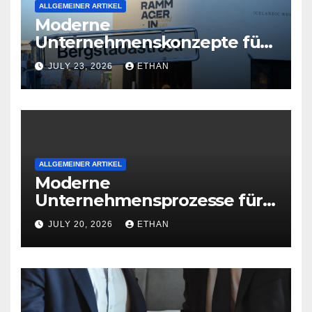
ALLGEMEINER ARTIKEL
Moderne
Unternehmenskonzepte für
wirtschaftliche
JULY 23, 2026
ETHAN
Organisationsreife
ALLGEMEINER ARTIKEL
Moderne
Unternehmensprozesse für
nachhaltige
JULY 20, 2026
ETHAN
Betriebsentwicklung